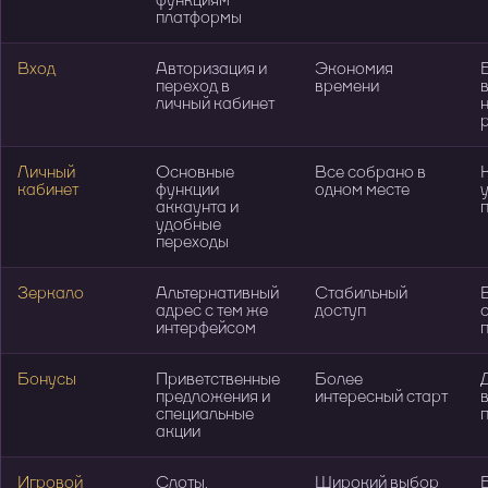
платформы
Вход
Авторизация и
Экономия
переход в
времени
личный кабинет
Личный
Основные
Все собрано в
кабинет
функции
одном месте
аккаунта и
удобные
переходы
Зеркало
Альтернативный
Стабильный
адрес с тем же
доступ
интерфейсом
Бонусы
Приветственные
Более
предложения и
интересный старт
специальные
акции
Игровой
Слоты,
Широкий выбор