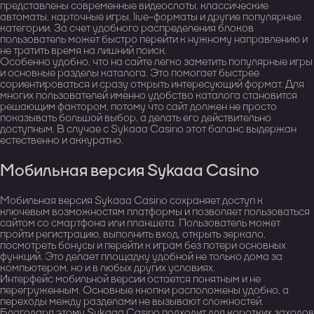
представлены современные видеослоты, классические
автоматы, карточные игры, live-форматы и другие популярные
категории. За счет удобного распределения блоков
пользователь может быстро перейти к нужному направлению и
не тратить время на лишний поиск.
Особенно удобно, что на сайте легко заметить популярные игры
и основные разделы каталога. Это помогает быстрее
сориентироваться и сразу открыть интересующий формат. Для
многих пользователей именно удобство каталога становится
решающим фактором, потому что сайт должен не просто
показывать большой выбор, а делать его действительно
доступным. В случае с Sykaaa Casino этот баланс выдержан
естественно и аккуратно.
Мобильная версия Sykaaa Casino
Мобильная версия Sykaaa Casino сохраняет доступ к
ключевым возможностям платформы и позволяет пользоваться
сайтом со смартфона или планшета. Пользователь может
пройти регистрацию, выполнить вход, открыть зеркало,
посмотреть бонусы и перейти к играм без потери основных
функций. Это делает площадку удобной не только дома за
компьютером, но и в любых других условиях.
Интерфейс мобильной версии остается понятным и не
перегруженным. Основные кнопки расположены удобно, а
переходы между разделами не вызывают сложностей.
Благодаря этому Sykaaa Casino подходит для коротких заходов